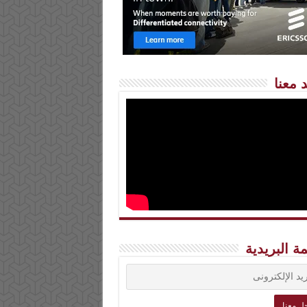
 معنا
مة البريدية