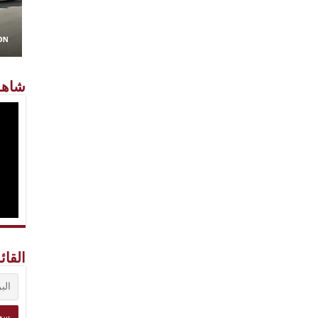
شاهد
القائ