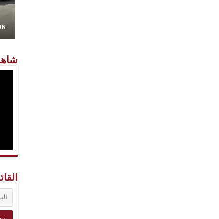
شاهد
القائ