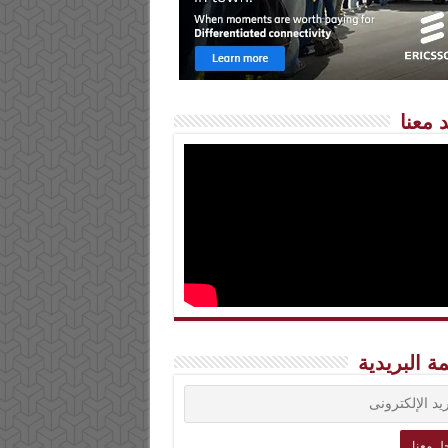
 معنا
مة البريدية