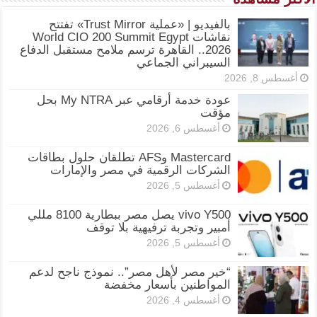
بالفيديو | «عملية Trust Mirror» تفتتح
نقاشات World CIO 200 Summit Egypt
2026.. القاهرة ترسم ملامح مستقبل الدفاع
السيبراني الجماعي
أغسطس 8, 2026
عودة خدمة أرقامي عبر My NTRA بحل
مؤقت
أغسطس 6, 2026
Mastercard وAFS تطلقان حلول بطاقات
الشركات الرقمية في مصر والإمارات
أغسطس 5, 2026
vivo Y500 يصل مصر ببطارية 8100 مللي
أمبير وتجربة ترفيهية بلا توقف
أغسطس 5, 2026
“خير مصر لأهل مصر”.. نموذج ناجح لدعم
المواطنين بأسعار مخفضة
أغسطس 4, 2026