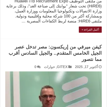
من ملتقى التوظيف Huawei iTB Recruitment Expo
(HiRE6) تحت شعار “بوابتك إلى صناعة الغد“، وذلك برعاية
وزارة الاتصالات وتكنولوجيا المعلومات ووزارة العمل،
وبمشاركة أكثر من 100 شركة محلية وإقليمية ودولية.
ملتقى HiRE6: منصة لربط الكفاءات المصرية …
أكمل القراءة »
كيفن ميرفي من إريكسون: مصر تدخل عصر
الجيل الخامس المتقدم.. والجيل السادس أقرب
مما نتصور
أكتوبر 17, 2025
GITEX
,
حوارات
0