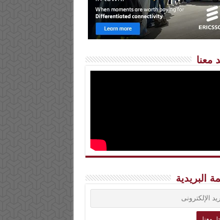
 معنا
مة البريدية