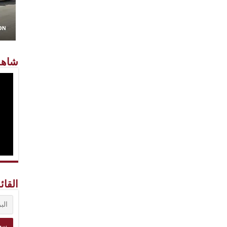
شاهد
القائ