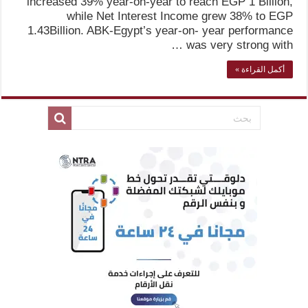
increased 39% year-on-year to reach EGP 1 Billion,
while Net Interest Income grew 38% to EGP
1.43Billion. ABK-Egypt’s year-on- year performance
was very strong with …
أكمل القراءة »