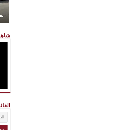
شاهد
القائ