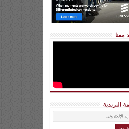
 معنا
مة البريدية