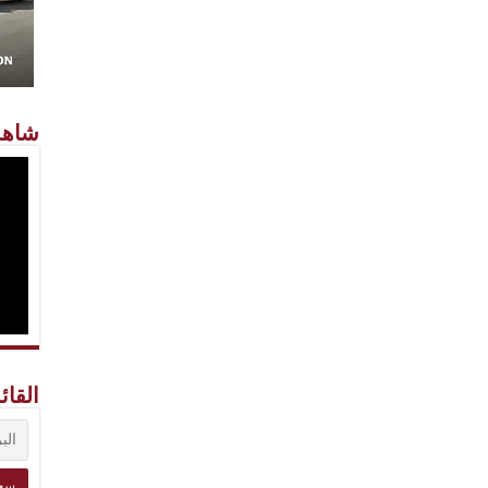
شاهد
القائ