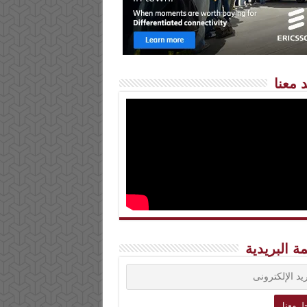
 معنا
مة البريدية