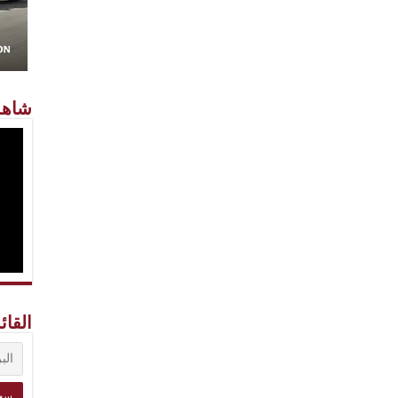
شاهد
القائ