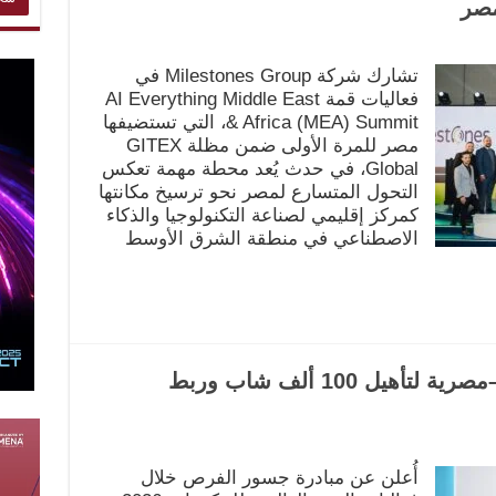
تشارك شركة Milestones Group في
فعاليات قمة AI Everything Middle East
& Africa (MEA) Summit، التي تستضيفها
مصر للمرة الأولى ضمن مظلة GITEX
Global، في حدث يُعد محطة مهمة تعكس
التحول المتسارع لمصر نحو ترسيخ مكانتها
كمركز إقليمي لصناعة التكنولوجيا والذكاء
الاصطناعي في منطقة الشرق الأوسط
جسور الفرص.. مبادرة إماراتية–مصرية لتأهيل 100 ألف شاب وربط
أُعلن عن مبادرة جسور الفرص خلال