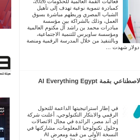
فعاليات القمة العالمية للحكومات 2026،
كمبادرة تنموية نوعية تهدف إلى تأهيل
الشباب المصري وربطهم مباشرة بسوق
العمل، وذلك بالشراكة بين مؤسسة
مبادرات محمد بن راشد آل مكتوم العالمية
ومؤسسة ساويرس للتنمية الاجتماعية،
وبالتنفيذ من خلال المدرسة الرقمية ومنصة
 دولار شهدت …
إي آند مصر في صدارة الذكاء الاصطناعي بقمة AI Everything Egypt
في إطار استراتيجيتها الداعمة للتحول
الرقمي والابتكار التكنولوجي، أعلنت شركة
إي آند مصر، الرائدة في مجال الاتصالات
وحلول تكنولوجيا المعلومات، مشاركتها في
النسخة الأولى من قمة ومعرض AI