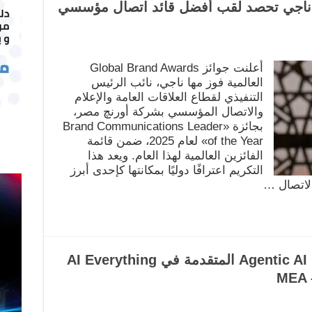
مها ناجي تحصد لقب أفضل قائد اتصال مؤسسي
أعلنت جوائز Global Brand Awards
العالمية فوز مها ناجي، نائب الرئيس
التنفيذي لقطاع العلاقات العامة والإعلام
والاتصال المؤسسي بشركة أورنچ مصر،
بجائزة «Brand Communications Leader
of the Year» لعام 2025، ضمن قائمة
الفائزين العالمية لهذا العام. ويعد هذا
التكريم اعترافًا دوليًا بمكانتها كإحدى أبرز
الاتصال …
NTG Clarity تكشف عن حلول Agentic AI المتقدمة في AI Everything
MEA 