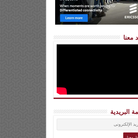
 معنا
مة البريدية