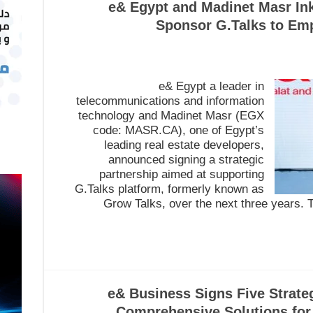
e& Egypt and Madinet Masr Ink
Sponsor G.Talks to Em
e& Egypt a leader in
telecommunications and information
technology and Madinet Masr (EGX
code: MASR.CA), one of Egypt’s
leading real estate developers,
announced signing a strategic
partnership aimed at supporting
G.Talks platform, formerly known as
Grow Talks, over the next three years. T
e& Business Signs Five Strateg
Comprehensive Solutions for 