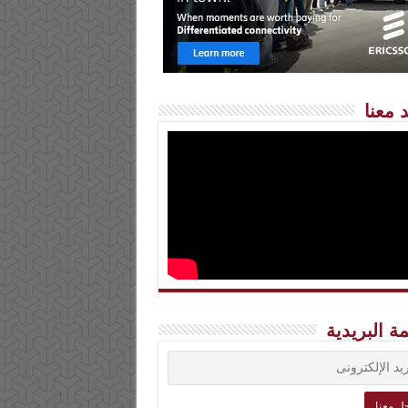
 معنا
مة البريدية