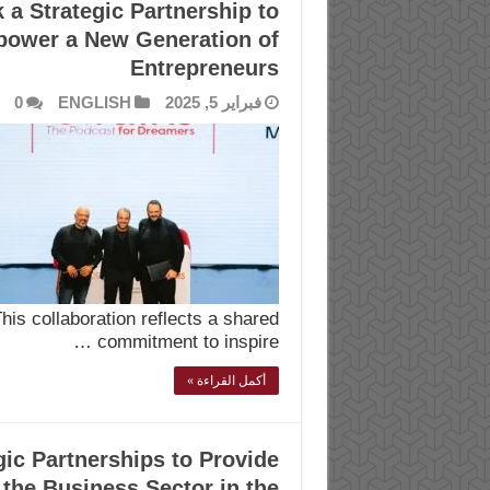
 a Strategic Partnership to
power a New Generation of
Entrepreneurs
فبراير 5, 2025
ENGLISH
0
his collaboration reflects a shared
commitment to inspire …
أكمل القراءة »
ic Partnerships to Provide
the Business Sector in the