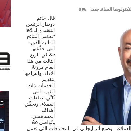
لتكنولوجيا الحياة
,
جديد
0
قال حاتم
دويدار،الرئيس
التنفيذي لـ &e:
“تعكس النتائج
المالية القوية
التي حقَّقتها
e& في الربع
الثالث من هذا
العام مرونةَ
الأداء، والتزامها
بتقديم
الخدمات ذات
القيمة التي
تُلبِّي تطلعات
العملاء، وتحقِّق
أهداف
المساهمين،
وتُواصل e&
ياة العملاء، وصنع أثر إيجابي في المجتمعات التي تعمل