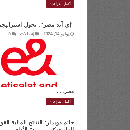
أكمل القراءة »
“إي آند مصر”: تحول استراتيجي
يوليو 14, 2024
إتصالات
0
مصر. …
أكمل القراءة »