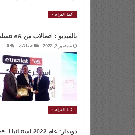
…
أكمل القراءة »
بالفيديو : اتصالات من &e تتسلم جائزة أوكلا كأسرع شبكة فى مصر
سبتمبر 7, 2023
إتصالات
0
أكمل القراءة »
د