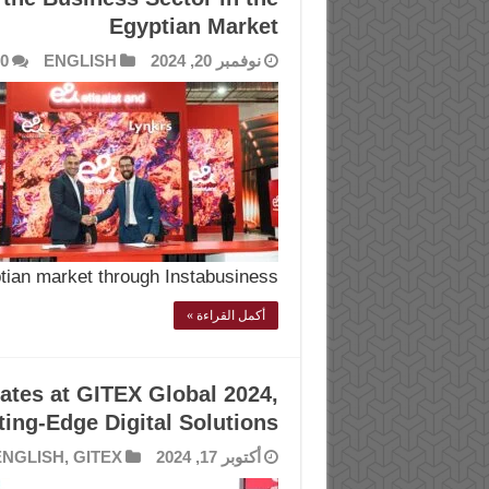
Egyptian Market
نوفمبر 20, 2024
ENGLISH
0
ian market through Instabusiness, …
أكمل القراءة »
ates at GITEX Global 2024,
ing-Edge Digital Solutions
أكتوبر 17, 2024
GITEX
,
ENGLISH