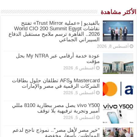
الأكثر مشاهدة
بالفيديو | «عملية Trust Mirror» تفتتح
نقاشات World CIO 200 Summit Egypt
2026.. القاهرة ترسم ملامح مستقبل الدفاع
السيبراني الجماعي
أغسطس 8, 2026
عودة خدمة أرقامي عبر My NTRA بحل
مؤقت
أغسطس 6, 2026
Mastercard وAFS تطلقان حلول بطاقات
الشركات الرقمية في مصر والإمارات
أغسطس 5, 2026
vivo Y500 يصل مصر ببطارية 8100 مللي
أمبير وتجربة ترفيهية بلا توقف
أغسطس 5, 2026
“خير مصر لأهل مصر”.. نموذج ناجح لدعم
المواطنين بأسعار مخفضة