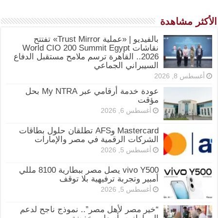
الأكثر مشاهدة
بالفيديو | «عملية Trust Mirror» تفتتح
نقاشات World CIO 200 Summit Egypt
2026.. القاهرة ترسم ملامح مستقبل الدفاع
السيبراني الجماعي
أغسطس 8, 2026
عودة خدمة أرقامي عبر My NTRA بحل
مؤقت
أغسطس 6, 2026
Mastercard وAFS تطلقان حلول بطاقات
الشركات الرقمية في مصر والإمارات
أغسطس 5, 2026
vivo Y500 يصل مصر ببطارية 8100 مللي
أمبير وتجربة ترفيهية بلا توقف
أغسطس 5, 2026
“خير مصر لأهل مصر”.. نموذج ناجح لدعم