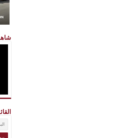
شاهد
القائ