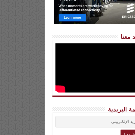
 معنا
مة البريدية