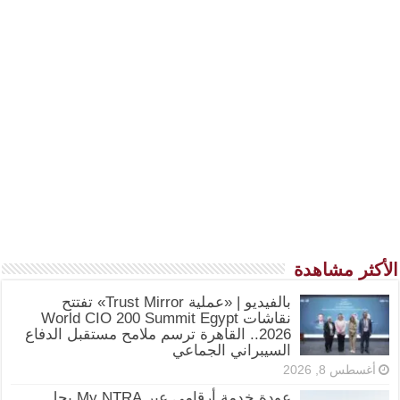
الأكثر مشاهدة
بالفيديو | «عملية Trust Mirror» تفتتح
نقاشات World CIO 200 Summit Egypt
2026.. القاهرة ترسم ملامح مستقبل الدفاع
السيبراني الجماعي
أغسطس 8, 2026
عودة خدمة أرقامي عبر My NTRA بحل