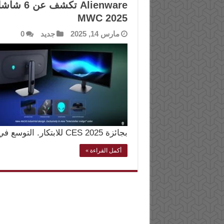
lienware
MWC 2025
مارس 14, 2025
جديد
0
بجائزة CES 2025 للابتكار. التوسع في تقنية …
أكمل القراءة »