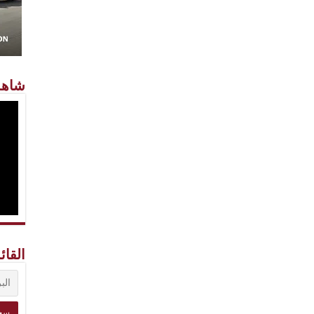
شاهد
القائ