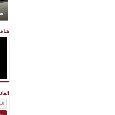
شاهد
القائ