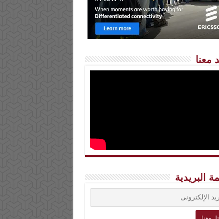
 معنا
مة البريدية