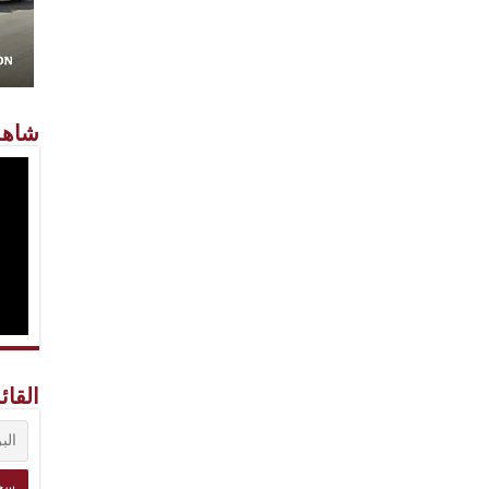
شاهد
القائ