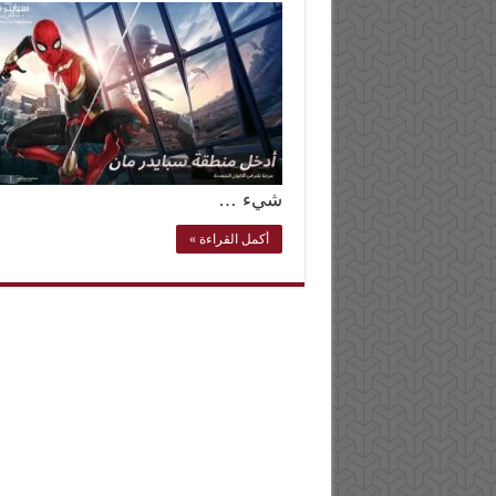
شيء …
أكمل القراءة »