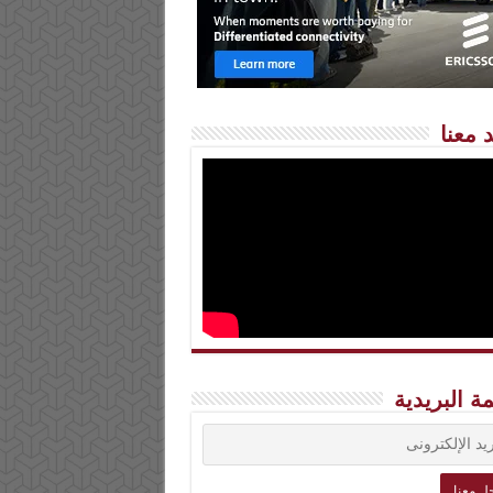
 معنا
مة البريدية