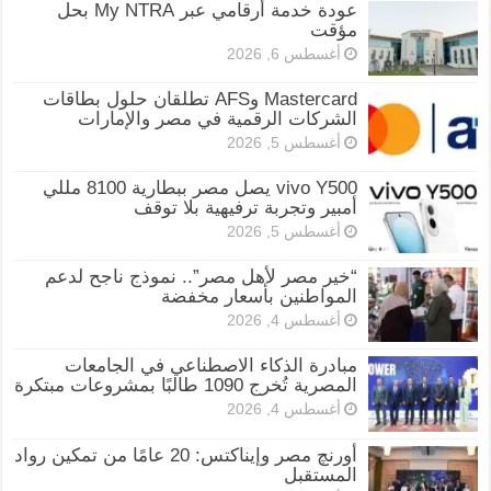
عودة خدمة أرقامي عبر My NTRA بحل
مؤقت
أغسطس 6, 2026
Mastercard وAFS تطلقان حلول بطاقات
الشركات الرقمية في مصر والإمارات
أغسطس 5, 2026
vivo Y500 يصل مصر ببطارية 8100 مللي
أمبير وتجربة ترفيهية بلا توقف
أغسطس 5, 2026
“خير مصر لأهل مصر”.. نموذج ناجح لدعم
المواطنين بأسعار مخفضة
أغسطس 4, 2026
مبادرة الذكاء الاصطناعي في الجامعات
المصرية تُخرج 1090 طالبًا بمشروعات مبتكرة
أغسطس 4, 2026
أورنچ مصر وإيناكتس: 20 عامًا من تمكين رواد
المستقبل