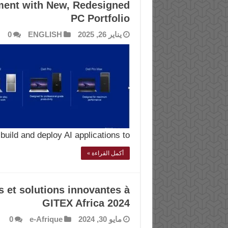
ment with New, Redesigned
PC Portfolio
يناير 26, 2025
ENGLISH
0
uild and deploy AI applications to …
أكمل القراءة »
s et solutions innovantes à
GITEX Africa 2024
مايو 30, 2024
e-Afrique
0