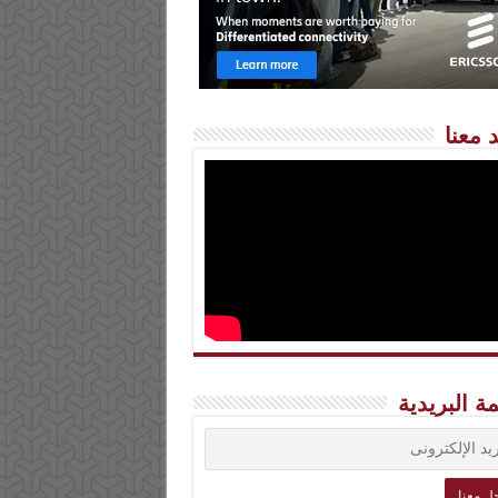
 معنا
مة البريدية