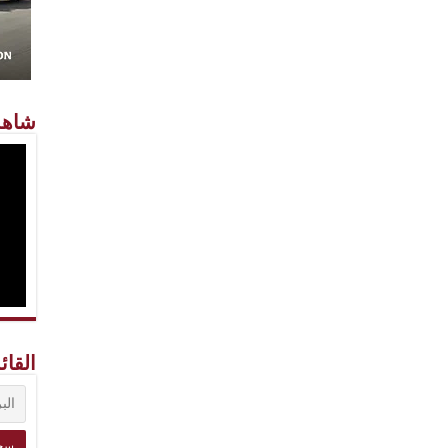
شاهد
القائ