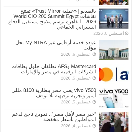
بالفيديو | «عملية Trust Mirror» تفتتح
نقاشات World CIO 200 Summit Egypt
2026.. القاهرة ترسم ملامح مستقبل الدفاع
السيبراني الجماعي
أغسطس 8, 2026
عودة خدمة أرقامي عبر My NTRA بحل
مؤقت
أغسطس 6, 2026
Mastercard وAFS تطلقان حلول بطاقات
الشركات الرقمية في مصر والإمارات
أغسطس 5, 2026
vivo Y500 يصل مصر ببطارية 8100 مللي
أمبير وتجربة ترفيهية بلا توقف
أغسطس 5, 2026
“خير مصر لأهل مصر”.. نموذج ناجح لدعم
المواطنين بأسعار مخفضة
أغسطس 4, 2026