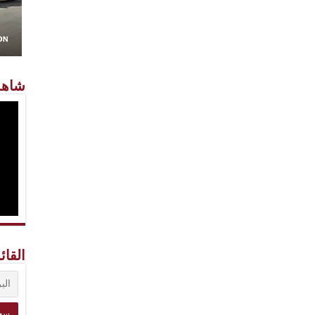
شاهد
القائ