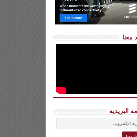
 معنا
مة البريدية