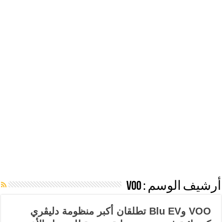
أرشيف الوسم :
VOO
VOO وBlu EV تطلقان أكبر منظومة دليڤري