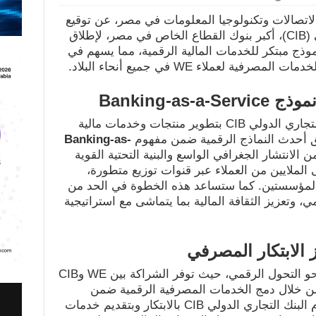
 في مجال الاتصالات وتكنولوجيا المعلومات في مصر، عن توقيع
مذكرة تفاهم مع البنك التجاري الدولي (CIB)، أكبر بنوك القطاع الخاص في مصر، لإطلاق
وذج مبتكر للخدمات المالية الرقمية، مما يسهم في
 لعملاء WE في جميع أنحاء البلاد.
نموذج
Banking-as-a-Service
بموجب هذه الشراكة، سيقوم البنك التجاري الدولي CIB بتطوير منتجات وخدمات مالية
Banking-as-
 الانتشار الجغرافي الواسع والبنية التحتية القوية
ل إلى الملايين من العملاء عبر قنوات توزيع متطورة،
المؤسستين. كما ستساعد هذه الخطوة في الحد من
ي، وتعزيز الثقافة المالية بما يتماشى مع استراتيجية
 الابتكار المصرفي
تتماشى هذه المبادرة مع رؤية مصر نحو التحول الرقمي، حيث توفر الشراكة بين WE وCIB
 من خلال دمج الخدمات المصرفية الرقمية ضمن
منظومة WE. ويؤكد هذا التعاون التزام البنك التجاري الدولي CIB بالابتكار وبتقديم خدمات