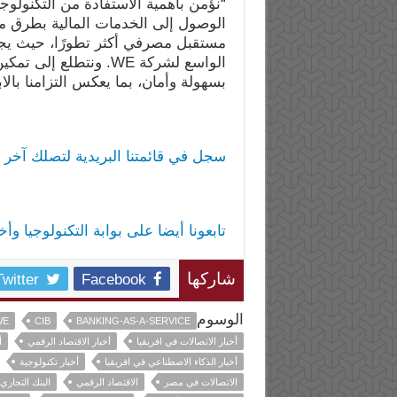
“نؤمن بأهمية الاستفادة من التكنولوجي
الواسع لشركة WE. ونتط
بسهولة وأمان، بما يعكس التزامنا بال
سجل في قائمتنا البريدية لتصلك آخر ا
تابعونا أيضا على بوابة التكنولوجيا وأ
Twitter
Facebook
شاركها
الوسوم
WE
CIB
BANKING-AS-A-SERVICE
أخبار الاتصالات في افريقيا
أخبار الاقتصاد الرقمي
أ
أخبار الذكاء الاصطناعي في افريقيا
أخبار تكنولوجية
الاتصالات في مصر
الاقتصاد الرقمي
البنك التجاري