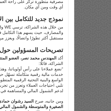
مصرفية متطورة تركز على راحة العمل
أي وقت ومن أي مكان.
نموذج جديد للتكامل بين ا
والمصارف، حيث يسهم هذا التكامل في 
مستقبل أكثر تطورًا واتصالًا، ويعزز 
تصريحات المسؤولين حول 
أكد
المهندس محمد نصر، العضو المنت
الشراكة، قائلًا:
خدمات مالية رقمية متكاملة تسهّل حي
الواسع والبنية التحتية الرقمية المت
تلبي احتياجات العملاء وتعزز من تجر
لدعم الشمول المالي والمساهمة في بن
ومن جانبه، صرح
السيد رشوان حمادي،
الصغيرة والمتوسطة والشمول المالي