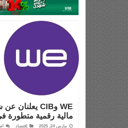
WE وCIB يعلنان
مالية رقمية متطورة ف
مارس 24, 2025
إقتصاد
اض