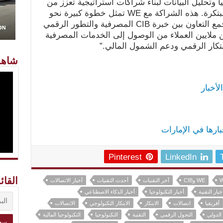
ا وتحليل البيانات لبناء شراكات استراتيجية تعزز من
الوصول إلى الخدمات المالية بطرق مبتكرة. هذه الشراكة مع WE تمثل خطوة كبيرة نحو
مستقبل مصرفي أكثر تطورًا، حيث يجمع التعاون بين خبرة CIB المصرفية والتطور الرقمي
لع إلى تمكين ملايين العملاء من الوصول إلى الخدمات المصرفية
ابتكار الرقمي ودعم الشمول المالي.”
شاهد
لأخبار
خبارها في الإمارات
Pinterest
LinkedIn
القائ
WE وCIB
آخر التقنيات
أحدث التقنيات
أخبار الاتصالات
خبار التقنية
أخبار التكنولوجيا
أخبار الذكاء الاصطناعي
أفريقيا
اتصالات
الابتكار
الابتكار التكنولوجي
الاتصالات
 الدولي
التحول الرقمي
التقنية
التكنولوجيا
التكنولوجيا المالية