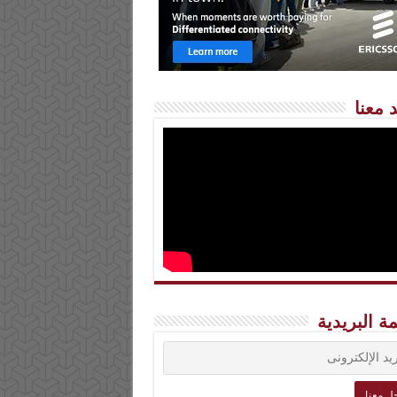
 معنا
مة البريدية