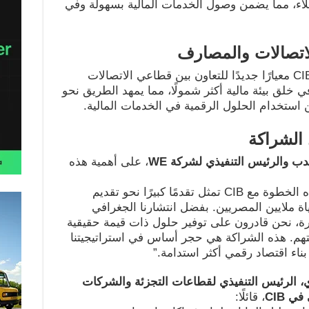
اء، مما يضمن وصول الخدمات المالية بسهولة وفي
لاتصالات والمصارف
من خلال هذه الشراكة، ترسي WE وCIB معيارًا جديدًا للتعاون بين قطاعي الاتصالات
خلق بيئة مالية أكثر شمولًا، مما يمهد الطريق نحو
من استخدام الحلول الرقمية في الخدمات المالية.
الشراكة
دب والرئيس التنفيذي لشركة
WE
، على أهمية هذه
“نضع عملاءنا على رأس أولوياتنا، وهذه الخطوة مع CIB تمثل تقدمًا كبيرًا نحو تقديم
اة ملايين المصريين. بفضل انتشارنا الجغرافي
طورة، نحن قادرون على توفير حلول ذات قيمة حقيقية
بتهم. هذه الشراكة هي حجر أساس في استراتيجيتنا
اء اقتصاد رقمي أكثر استدامة.”
 الرئيس التنفيذي لقطاعات التجزئة والشركات
 في
CIB
، قائلًا: