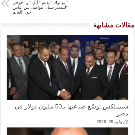
” تو توك ” يدعو ” آبل ” و” جوجل
“لتيسير سبل التواصل بين الناس
حول العالم
مقالات مشابهة
سيمبلكس توسّع صناعتها بـ50 مليون دولار في
مصر
يوليو 29, 2026