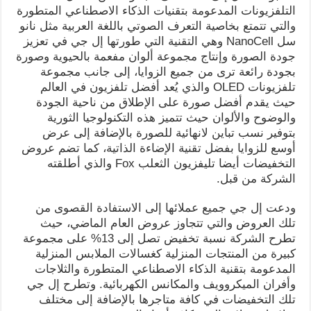
التلفزيونات المدعومة بتقنيات الذكاء الاصطناعي المتطورة
والتي تتمتع بخاصية التعرف الصوتي باللغة العربية مثل نانو
سل NanoCell وهي التقنية التي طورتها إل جي في تعزيز
جودة الصورة وإنتاج مجموعة ألوان مفعمة بالحيوية وصورة
بجودة رائعة ترى من جميع الزوايا، إلى جانب مجموعة
تلفزيونات OLED والذي يُعد أفضل تلفزيون في العالم
حيث يقدم أفضل صورة على الإطلاق من ناحية الجودة
والوضوح والألوان حيث تتميز هذه التكنولوجيا الثورية
بتوفير نسب تباين لانهائية للصورة بالإضافة إلى عرض
أوسع للزوايا بفضل تقنية الإضاءة الذاتية، كما تضم عروض
التخفيضات أيضا تليفزيون الثعلب Fox والذي أطلقته
الشركة من قبل.
ودعت إل جي جميع عملائها إلى الاستفادة القصوى من
تلك العروض والتي تتجاوز عروض العام الماضي، حيث
تطرح الشركة نسبة تخفيض تصل إلى 13% على مجموعة
كبيرة من المنتجات المنزلية كغسالات الملابس المنزلية
المدعومة بتقنية الذكاء الاصطناعي المتطورة والثلاجات
وأفران الميكروويف والمكانس الكهربائية. وتطرح إل جي
تلك التخفيضات في كافة متاجرها بالإضافة إلى مختلف