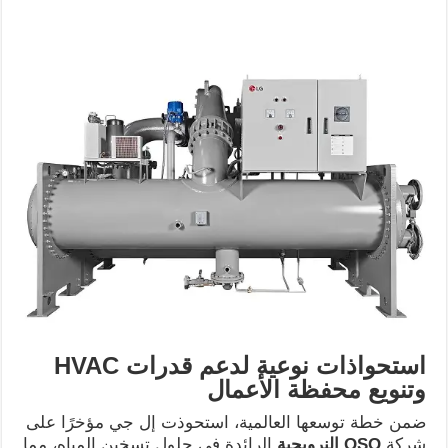
استحواذات نوعية لدعم قدرات
HVAC
وتنويع محفظة الأعمال
ضمن خطة توسعها العالمية، استحوذت إل جي مؤخرًا على
شركة
OSO
النرويجية
الرائدة في حلول تسخين المياه، مما