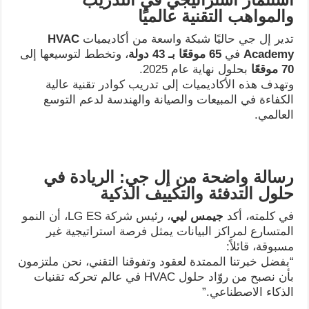
والمواهب التقنية عالميًا
تدير إل جي حاليًا شبكة واسعة من أكاديميات
HVAC
Academy
في
65
موقعًا بـ 43 دولة
، وتخطط لتوسيعها إلى
70
موقعًا
بحلول نهاية عام 2025.
وتهدف هذه الأكاديميات إلى تدريب كوادر تقنية عالية
الكفاءة في المبيعات والصيانة والهندسة لدعم التوسع
العالمي.
رسالة واضحة من إل جي: الريادة في
حلول التدفئة والتكييف الذكية
في كلمته، أكد
جيمس ليي
، رئيس شركة LG ES، أن النمو
المتسارع لمراكز البيانات يمثل فرصة استراتيجية غير
مسبوقة، قائلاً:
“بفضل خبرتنا الممتدة لعقود وتفوقنا التقني، نحن ملتزمون
بأن نصبح من روّاد حلول HVAC في عالم تحركه تقنيات
الذكاء الاصطناعي.”