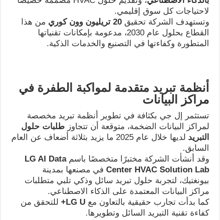
بالذكاء الاصطناعي
، وتقديم حلول HVAC مصممة خصيصًا
لاحتياجات كل سوق إقليمي.
وتستهدف الشركة تحقيق
20
تريليون وون كوري
من هذا
القطاع بحلول عام 2030، مدعومة بإمكانات تقنياتها
المتطورة وكفاءتها في التصنيع والخدمات الذكية.
أنظمة تبريد متقدمة لمواكبة الطفرة في
مراكز البيانات
تستثمر إل جي بكثافة في تطوير أنظمة تبريد مخصصة
لمراكز البيانات الضخمة، متوقعة أن تتجاوز
طلبات حلول
التبريد
لديها خلال عام 2025 ما يزيد بثلاثة أضعاف عن العام
السابق.
وقد أنشأت الشركة مختبرًا متخصصًا باسم
LG AI Data
Center HVAC Solution Lab
في مصنعها بمدينة
بيونغتيك، لتجربة حلول تبريد سائل وذكي تلبي متطلبات
مراكز البيانات المعتمدة على الذكاء الاصطناعي.
كما بدأت تجارب حقيقية بالتعاون مع
LG U+
للتحقق من
كفاءة تقنية التبريد السائل وتطويرها.