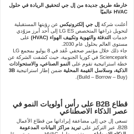
خارطة طريق جديدة من إل جي لتحقيق الريادة في حلول
HVAC
عالميًا
أعلنت شركة
إل جي إلكترونيكس
عن رؤيتها المستقبلية
لتحويل ذراعها المتخصص LG ES إلى أحد أبرز مزوّدي
خدمات
التدفئة والتهوية وتكييف الهواء
(HVAC)
على
مستوى العالم بحلول عام 2030.
جاء ذلك خلال مؤتمر صحفي عُقد في 8 يوليو بمجمع LG
Sciencepark في كوريا الجنوبية، حيث كشفت الشركة عن
خطة استراتيجية تقوم على
النمو الصناعي، والاستحواذات
الذكية، وسلاسل القيمة المحلية
ضمن إطار استراتيجية
3B
(Build – Borrow – Buy).
قطاع
B2B
على رأس أولويات النمو في
عصر الذكاء الاصطناعي
تسعى إل جي إلى مضاعفة إيراداتها من قطاع الأعمال
B2B، عبر التركيز على
تبريد مراكز البيانات المدعومة