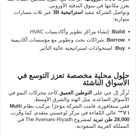
يعزز مكانتها في سوق التدفئة الأوروبي.
وتواصل الشركة تنفيذ
استراتيجية 3
B
عبر ثلاث مسارات
متوازية:
Build
: إنشاء مراكز تطوير وأكاديميات HVAC
Borrow
: شراكات بحث وتطوير مع مؤسسات أكاديمية
Buy
: استحواذات استراتيجية عالية التأثير
حلول محلية مخصصة تعزز التوسع في
الأسواق الناشئة
تُركّز إل جي على
التوطين العميق
كأحد محركات النمو في
الأسواق الصاعدة، مثل الهند والشرق الأوسط.
ففي سنغافورة، قامت الشركة مؤخرًا بتركيب نظام
Multi
V i™️
عالي الكفاءة في مركز لوجستي متقدم، كما وفّرت
28,000
طن تبريد
لمشروع The Avenues-Riyadh في
المملكة العربية السعودية.