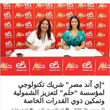
“إي آند مصر” شريك تكنولوجي
لمؤسسة “حلم” لتعزيز الشمولية
وتمكين ذوي القدرات الخاصة
سبتمبر 30, 2024
إتصالات
,
شركات
اضف تعليق