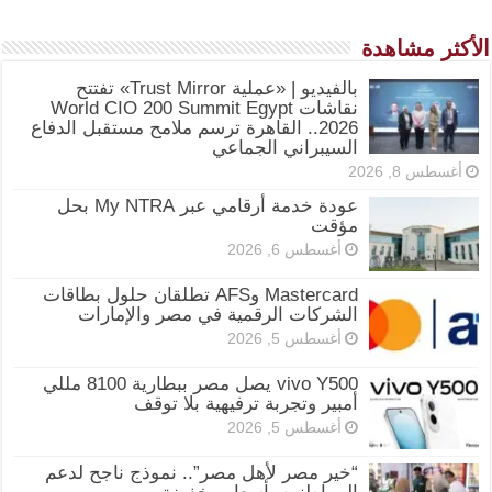
الأكثر مشاهدة
بالفيديو | «عملية Trust Mirror» تفتتح
نقاشات World CIO 200 Summit Egypt
2026.. القاهرة ترسم ملامح مستقبل الدفاع
السيبراني الجماعي
أغسطس 8, 2026
عودة خدمة أرقامي عبر My NTRA بحل
مؤقت
أغسطس 6, 2026
Mastercard وAFS تطلقان حلول بطاقات
الشركات الرقمية في مصر والإمارات
أغسطس 5, 2026
vivo Y500 يصل مصر ببطارية 8100 مللي
أمبير وتجربة ترفيهية بلا توقف
أغسطس 5, 2026
“خير مصر لأهل مصر”.. نموذج ناجح لدعم