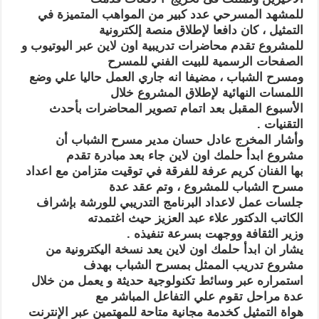
للمشهد المسرحي عدد كبير من المواهب المتميزة في
التمثيل ، كان دافعا لإطلاق منصة إلكترونية
للمشروع تقدم محاضرات تدريبية اون لاين عبر اليوتيوب و
الصفحات الرسمية للبيت الفني للمسرح
ومسرح الشباب ، مضيفا انه جاري العمل حاليا علي وضع
اللمسات النهائية لإطلاق المشروع خلال
الأسبوع المقبل بعد اتمام تصوير المحاضرات بأحدث
التقنيات .
وأشار المخرج عادل حسان مدير مسرح الشباب أن
مشروع ابدأ حلمك اون لاين جاء بعد مبادرة تقدم
بها الفنان كريم عرفة للفرقة في توقيت متزامن مع اعداد
مسرح الشباب للمشروع ، وتم عقد عدة
جلسات عمل لاعداد البرنامج التدريبي للورشة بإشراف
الكاتب الدكتور علاء عبد العزيز حيث اغتمدته
وزير الثقافة ووجهت بسرعة تنفيذه .
يشار ان ابدأ حلمك اون لاين يعد نسخة اليكترونية من
مشروع تدريب الممثل بمسرح الشباب بهدف
استمراره عبر وسائط تكنولوجية حديثة و يعمل من خلال
عدة مراحل تقوم علي التفاعل المباشر مع
هواة التمثيل كخدمة مجانية متاحة للمهتمين عبر الإنترنت