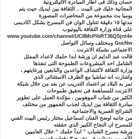
حسان وذلك فى اطار المبادرة الاليكترونية
المجانية خليك فى البيت .. الثقافة بين ايديك حيث يتم
يوميا بث مجموعة من المحاضرات المصورة
مدتها ١٥ دقيقة تتناول الوان فن المسرح بشكل اكاديمى
على قناة وزارة الثقافة باليوتيوب
www.youtube.com/channel/UC8McPibRT36QSjnt4e
GucNw ومختلف وسائل التواصل
الاجتماعى بشبكة الانترنت .
قالت عبد الدايم ان ورشة ابدا حلمك لاعداد الممثل
الشامل احد المشروعات الطموحة التى تنفذها
وزارة الثقافة لاكتشاف الواعدين والنابغين ورعايتهم ،
واشارت انه تماشيا مع الظرف الاستثنائى الذى
تمر به البلاد تم اعتماد التدريب عن بعد من خلال شبكة
الانترنت للمساهمة فى تحقيق طموحات
الكثير من شباب الموهوبين ، مؤكدة العمل على تطوير
مبادرة الثقافة بين ايديك لجذب الجمهور من مختلف
الشرائح العمرية والاجتماعية .
من جانبه اوضح الفنان اسماعيل مختار رئيس البيت الفني
للمسرح ان النجاح الكبير الذي حققته
ورشة مسرح الشباب ” ابدأ حلمك ” خلال العاميين
الأخيرين وتمثلت فى تخريج ٣ دفعات قدمت