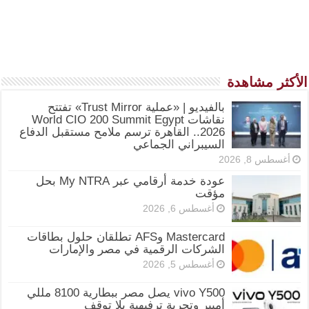
الأكثر مشاهدة
بالفيديو | «عملية Trust Mirror» تفتتح
نقاشات World CIO 200 Summit Egypt
2026.. القاهرة ترسم ملامح مستقبل الدفاع
السيبراني الجماعي
أغسطس 8, 2026
عودة خدمة أرقامي عبر My NTRA بحل
مؤقت
أغسطس 6, 2026
Mastercard وAFS تطلقان حلول بطاقات
الشركات الرقمية في مصر والإمارات
أغسطس 5, 2026
vivo Y500 يصل مصر ببطارية 8100 مللي
أمبير وتجربة ترفيهية بلا توقف