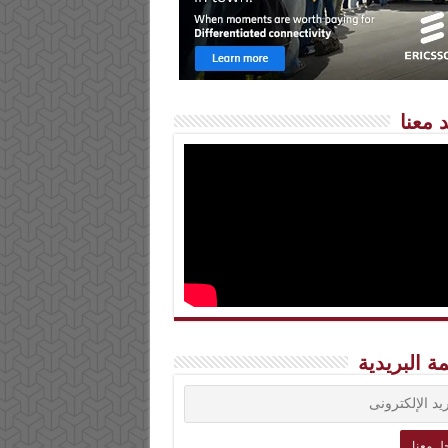
 معنا
مة البريدية