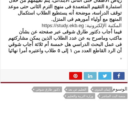
رياض الأطفال حتى الثانى الابتدائى، يتم تقييمهم من خلال
استمارة التقييم المتعمدة فى منهج الترم الثانى حتى موعد
توقف الدراسة، موضحة أنه يستطيع الطلاب استكمال
المنهج مع أولياء أمورهم فى المنزل.
المكتبة الإلكترونية: https://study.ekb.eg
فيما أجاب دكتور طارق شوقى عبر صفحته عن بشأن
ماكتب وماصرح به عن عدد الطلاب الذين يمكن مشاركتهم
فى عمل البحث الدراسي هل خمسة أم ثلاثة أجاب شوقي
أن الرد القاطع العدد من ١ إلى ٥ طلاب واعتبره أمرا نهائيا
,
الوسوم
إيمان البدوى
التعليم عن بعد
دكتور طارق شوقي
منصة البث المباشر
وزارة التربية والتعليم