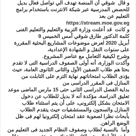
و قال شوقي أن المنصة تهدف الي تواصل فعال بديل
للحصص المدرسية عبر شبكة الانترنت باستخدام برامج
التعليم عن بعد
https://stream.moe.gov.eg
و كانت قد أعلنت وزارة التربية والتعليم والتعليم الفنى
كلمة الدكتور طارق شوقي أمس الخميس 9
أبريل 2020 لعرض موضوعات المشاريع البحثية المقررة
على سنوات النقل و الشهادة الإعدادية،
وشرح لكيفية التعامل مع عناصر المشروع.
وأكدت الوزارة، أنه أولى الصفوف الدراسية التى لا تقدم
بحثا هم طلاب الصفين الأول والثانى الثانوى العامة، حيث
يؤدى الطلاب امتحاناتهم نهاية الترم على التابلت من
المنازل فى المقرر الدراسى من
بداية الفصل الدراسى الثانى حتى 15 مارس الماضى موعد
تعليق الدراسة، مؤكدة أنه لا بديل للطلاب عن دخول
الامتحان بشكل إلكترونى، على أن يتم استثناء طلاب
المنازل والسجون والمستشفيات حيث يتقدم الطلاب
بأبحاث نظرا لصعوبة عقد امتحان إلكترونيا لهم فى ظل
الوضع الراهن.
وأما بالنسبة لطلاب وصفوف النظام الجديد فى التعليم من