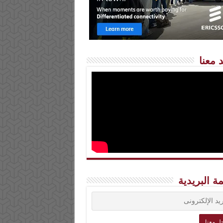
 معنا
مة البريدية