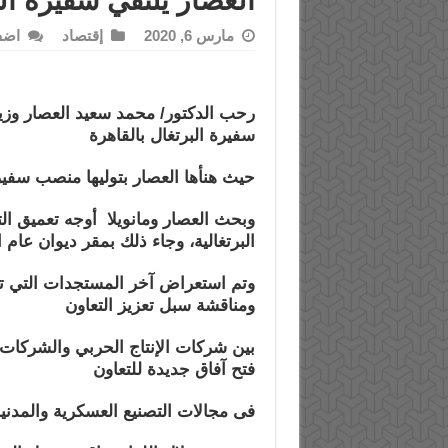
العصار يلتقي سفيرة ال
مارس 6, 2020
إقتصاد
اضف
رحب الدكتور/ محمد سعيد العصار وزير ا
سفيرة البرتغال بالقاهرة
حيث هنأها العصار بتوليها منصب سفيرة
وبحث العصار ومانويلا أوجه تعميق ال
البرتغالية، وجاء ذلك بمقر ديوان عام ا
وتم استعراض آخر المستجدات التي تم
ومناقشة سبل تعزيز التعاون
بين شركات الإنتاج الحربي والشركات 
فتح آفاق جديدة للتعاون
فى مجالات التصنيع العسكرية والمدنية