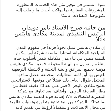
سوف تستمر في توفير مثل هذه الخدمات المتطورة
للمشروعات العقارية بما يواكب أحدث ما وصلت إليه
تكنولوجيا الاتصالات عالميًا
من جانبه صرح الاستاذ تامر دويدار،
الرئيس التنفيذي لمدينة مكادى هايتس
قائلا
إن مكادي هايتس تمثل تحولاً فريداً في مفهوم المدن
السياحية المتكاملة، استنادا لفلسفة شركة أوراسكوم
للتنمية مصر، في بناء مدن متكاملة تتميز بأسلوب حياه
متناغم ومتوازن مع البيئة المحيطة. فمدينة مكادي هايتس
مؤهلة بجميع المرافق والبنية التحتية والأنشطة الترفيهية
للعيش بها أو إقامة الفعاليات المختلفة بفضل مناخها
المعتدل طوال العام، ذلك فضلاً عن موقعها الاستراتيجي
بخليج مكادي بالبحر الأحمر على بعد 20 دقيقة فقط من
مطار الغردقة الدولي . وأضاف: يعد تعاوننا مع شركة
المصرية للاتصالات WE إضافة قوية لمدينة مكادي هايتس
بما تمتلكه الشركة من بنية تحتية متطورة وتقنيات عالمية
في مجال الاتصالات، واستكمالاً لرؤيتنا في تقديم كافة