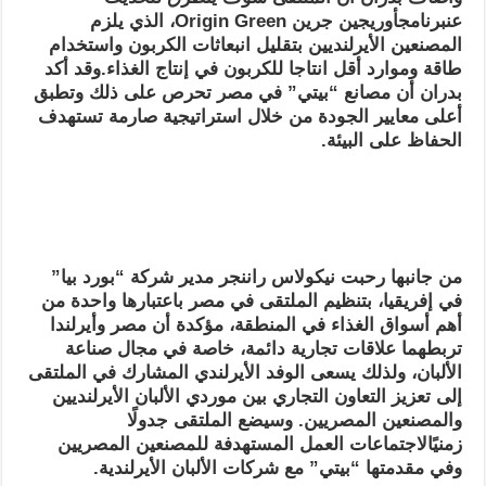
عنبرنامجأوريجين جرين Origin Green، الذي يلزم
المصنعين الأيرلنديين بتقليل انبعاثات الكربون واستخدام
طاقة وموارد أقل انتاجا للكربون في إنتاج الغذاء.وقد أكد
بدران أن مصانع “بيتي” في مصر تحرص على ذلك وتطبق
أعلى معايير الجودة من خلال استراتيجية صارمة تستهدف
الحفاظ على البيئة.
من جانبها رحبت نيكولاس راننجر مدير شركة “بورد بيا”
في إفريقيا، بتنظيم الملتقى في مصر باعتبارها واحدة من
أهم أسواق الغذاء في المنطقة، مؤكدة أن مصر وأيرلندا
تربطهما علاقات تجارية دائمة، خاصة في مجال صناعة
الألبان، ولذلك يسعى الوفد الأيرلندي المشارك في الملتقى
إلى تعزيز التعاون التجاري بين موردي الألبان الأيرلنديين
والمصنعين المصريين. وسيضع الملتقى جدولًا
زمنيًالاجتماعات العمل المستهدفة للمصنعين المصريين
وفي مقدمتها “بيتي” مع شركات الألبان الأيرلندية.