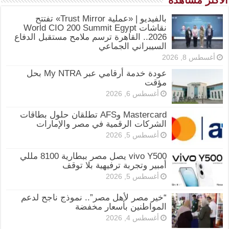
بالفيديو | «عملية Trust Mirror» تفتتح
نقاشات World CIO 200 Summit Egypt
2026.. القاهرة ترسم ملامح مستقبل الدفاع
السيبراني الجماعي
أغسطس 8, 2026
عودة خدمة أرقامي عبر My NTRA بحل
مؤقت
أغسطس 6, 2026
Mastercard وAFS تطلقان حلول بطاقات
الشركات الرقمية في مصر والإمارات
أغسطس 5, 2026
vivo Y500 يصل مصر ببطارية 8100 مللي
أمبير وتجربة ترفيهية بلا توقف
أغسطس 5, 2026
“خير مصر لأهل مصر”.. نموذج ناجح لدعم
المواطنين بأسعار مخفضة
أغسطس 4, 2026