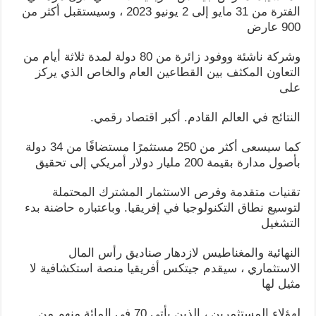
الفترة من 31 مايو إلى 2 يونيو 2023 ، وسيستقبل أكثر من
900 عارض
وشركة ناشئة ووفود زائرة من 80 دولة لمدة ثلاثة أيام من
التعاون المكثف بين القطاعين العام والخاص الذي يركز
على
النتائج في العالم القادم. أكبر اقتصاد رقمي.
كما سيسعى أكثر من 250 مستثمرًا مستضافًا من 34 دولة
بأصول مدارة بقيمة 200 مليار دولار أمريكي إلى تحقيق
تقنيات متقدمة وفرص الاستثمار المشترك المحتملة
لتوسيع نطاق التكنولوجيا في إفريقيا. وباعتباره حاضنة بدء
التشغيل
النهائية والمغناطيس لازدهار صناديق رأس المال
الاستثماري ، سيقدم جيتكس أفريقيا منصة استكشافية لا
مثيل لها
لهؤلاء المستثمرين ، الذين يأتي 70 في المائة منهم من