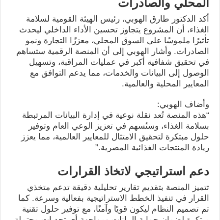
المحلي والصادرات
أكد الدكتور طارق الهوبي، رئيس الهيئة القومية لسلامة
الغذاء، أن المشروع يتجاوز تحسين الأداء الداخلي ليحدث
تأثيرًا ملموسًا على السوق المحلي، معززًا التجارة ونمو
الصادرات. وأشار الهوبي إلى أن المنصة الرقمية ستساهم
في تحقيق شفافية أكبر في عمليات المراقبة، وتسهيل
الوصول إلى البيانات والخدمات، مما يدعم التوافق مع
المعايير المحلية والعالمية.
وأضاف الهوبي:
“هذه المنصة تُعد نقلة نوعية في إدارة البيانات المرتبطة
بسلامة الغذاء، وستُسهم في تعزيز الوعي العام وتوفير
حلول مبتكرة لتحقيق الامتثال للمعايير العالمية، مما يعزز
ريادة المنتجات الغذائية المصرية.”
دعم استراتيجي لاتخاذ القرارات
تتميز المنصة بتقديم تقارير تحليلية دقيقة تدعم متخذي
القرار في تنفيذ الخطط الاستراتيجية بفعالية وسرعة. كما
تم تصميم النظام ليكون قويًا وآمنًا، مع توفير حلول تقنية
مبتكرة لضمان حماية البيانات ومواجهة أي تحديات محتملة.