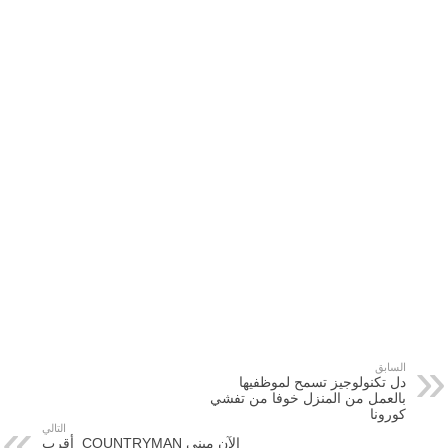
السابق
دل تكنولوجيز تسمح لموظفيها
بالعمل من المنزل خوفا من تفشي
كورونا
التالي
الآن ميني COUNTRYMAN أقرب