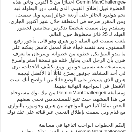
#GeminiManChallenge اعتبارًا من 5 أكتوبر. وتأتي هذه
الخطوة قبيل إطلاق الفيلم، الذي يلعب دور البطولة فيه
نجم هوليود الحائز على أربعة جوائز إيمي، ويل سميث،
ومن المقرر طرحه في المنطقة خلال شهر أكتوبر الجاري.
وسيقدم ويل سميث شخصيًا تذكرتين مجانيتين لحضور
الفيلم لـ 25 فائز محظوظ حول العالم.
يلعب سميث في الفيلم دور هنري وهو قاتل مأجور رفيع
المستوى، يجد نفسه فجأة هدفًا لعميل غامض يمكنه على
ما يبدو التنبؤ بكل خطوة من خطواته. وسرعان ما يعرف
هنري بأن الرجل الذي يحاول قتله هو نسخة أصغر وأسرع
مستنسخة عنه تسمى جونيور. ومع تكشّف الأحداث، نرى
في أحد المشاهد جونيور يصرّح قائلًا أنا الأفضل ليجيبه
هنري الذي يسيطر على الوضع قائلًا من الواضح أنك لست
الأفضل في المواجهة النهائية بينهما.
ومسابقة #GeminiManChallenge من تيك توك مستوحاة
من هذا المشهد، حيث تتيح للمستخدمين تحدي بعضهم
البعض تمامًا كما في المواجهة بين هنري وجونيور، بالتوازي
مع قيام ويل سميث بإطلاق التحدي عبر قناته على تيك توك
.
إليكم الخطوات الواجب اتباعها في مسابقة
#GeminiManChallenge لفرصة الفوز بتذاكر مجانية