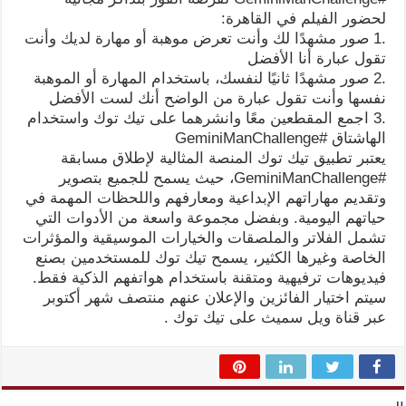
لحضور الفيلم في القاهرة:
.1 صور مشهدًا لك وأنت تعرض موهبة أو مهارة لديك وأنت
تقول عبارة أنا الأفضل
.2 صور مشهدًا ثانيًا لنفسك، باستخدام المهارة أو الموهبة
نفسها وأنت تقول عبارة من الواضح أنك لست الأفضل
.3 اجمع المقطعين معًا وانشرهما على تيك توك واستخدام
الهاشتاق #GeminiManChallenge
يعتبر تطبيق تيك توك المنصة المثالية لإطلاق مسابقة
#GeminiManChallenge، حيث يسمح للجميع بتصوير
وتقديم مهاراتهم الإبداعية ومعارفهم واللحظات المهمة في
حياتهم اليومية. وبفضل مجموعة واسعة من الأدوات التي
تشمل الفلاتر والملصقات والخيارات الموسيقية والمؤثرات
الخاصة وغيرها الكثير، يسمح تيك توك للمستخدمين بصنع
فيديوهات ترفيهية ومتقنة باستخدام هواتفهم الذكية فقط.
سيتم اختيار الفائزين والإعلان عنهم منتصف شهر أكتوبر
عبر قناة ويل سميث على تيك توك .