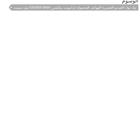
الوسوم
تيك توك-الفيديو القصيرة-الهواتف المحمولة-بارامونت بيكتشرز-GEMINI MAN-ويل سميث