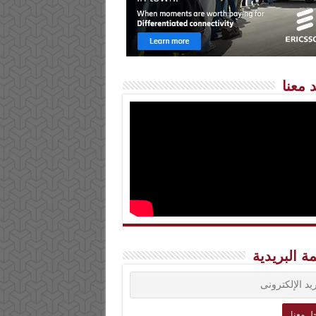
 معنا
مة البريدية