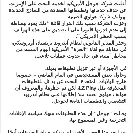
أعلنت شركة جوجل الأمريكية لخدمة البحث على الإنترنت
عن حذف خدماتها وتطبيقاتها المعتادة من النماذج الجديدة
لهواتف شركة هواوي الصينية.
وعزت الشركة سبب ذلك القرار قائلة “ذلك يعود ببساطة
إلى عدم قدرتها قانونيا على التصديق على هذه الهواتف
بسبب الحظر الأمريكي”.
وحذر المدير القانوني لنظام آندرويد تريستان أوتروسكي،
في مقابلة مع قناة “الحرة” الأمريكية اليوم السبت من
مخاطر أمنية، في حال حدوث عمليات تلاعب،
في الأجهزة أو عبر تنزيل تطبيقات بديلة.
وحاول بعض المستخدمين في العام الماضي – خصوصا
خارج الولايات المتحدة- البحث عن بدائل للتطبيقات
المحذوفة مثل LZ Play، لكن تم حظرها، والمعروف أن
هواتف هواوي تعتمد منذ إطلاقها على نظام أندرويد
التشغيلي والتطبيقات التابعة لجوجل.
وقالت “جوجل” إن هذه التطبيقات تنتهك سياسة الإعلانات
التخريبية وغير المسموح بها،
فيما بعد هذا الحظر الأخير، لن يتمكن صناع التطبيقات أيضًا