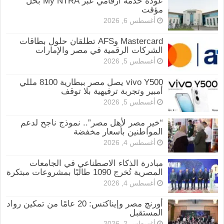
عودة خدمة أرقامي عبر My NTRA بحل
مؤقت
أغسطس 6, 2026
Mastercard وAFS تطلقان حلول بطاقات
الشركات الرقمية في مصر والإمارات
أغسطس 5, 2026
vivo Y500 يصل مصر ببطارية 8100 مللي
أمبير وتجربة ترفيهية بلا توقف
أغسطس 5, 2026
“خير مصر لأهل مصر”.. نموذج ناجح لدعم
المواطنين بأسعار مخفضة
أغسطس 4, 2026
مبادرة الذكاء الاصطناعي في الجامعات
المصرية تُخرج 1090 طالبًا بمشروعات مبتكرة
أغسطس 4, 2026
أورنچ مصر وإيناكتس: 20 عامًا من تمكين رواد
المستقبل
أغسطس 2, 2026