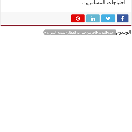
احتياجات المسافرين.
الوسوم
جده-المدينه-الحرمين-سرعه القطار-المدينه المنوره