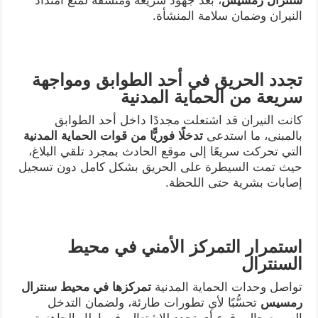
سنترال رمسيس
، بعد جهود سريعة ومنسقة لمنع امتداد
النيران وضمان سلامة المنشأة.
تجدد الحريق في أحد الطوابق ومواجهة
سريعة من الحماية المدنية
كانت النيران قد اشتعلت مجددًا داخل أحد الطوابق
بالمبنى، ما استدعى
تدخلًا فوريًّا من قوات الحماية المدنية
التي تحركت سريعًا إلى موقع الحادث بمجرد تلقي البلاغ،
حيث تمت السيطرة على الحريق بشكل كامل دون تسجيل
إصابات بشرية حتى اللحظة.
استمرار التمركز الأمني في محيط
السنترال
تواصل وحدات الحماية المدنية
تمركزها في محيط سنترال
رمسيس
تحسُّبًا لأي تطورات طارئة، ولضمان التدخل