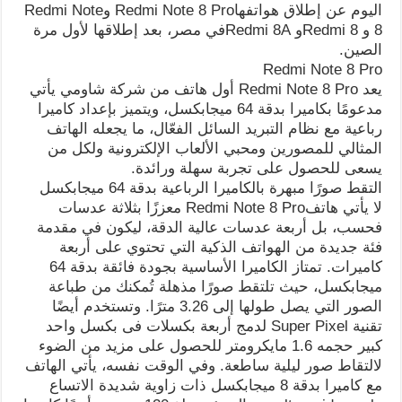
اليوم عن إطلاق هواتفهاRedmi Note 8 Pro وRedmi Note
8 و Redmi 8و Redmi 8Aفي مصر، بعد إطلاقها لأول مرة
الصين.
Redmi Note 8 Pro
يعد Redmi Note 8 Pro أول هاتف من شركة شاومي يأتي
مدعومًا بكاميرا بدقة 64 ميجابكسل، ويتميز بإعداد كاميرا
رباعية مع نظام التبريد السائل الفعّال، ما يجعله الهاتف
المثالي للمصورين ومحبي الألعاب الإلكترونية ولكل من
يسعى للحصول على تجربة سهلة ورائدة.
التقط صورًا مبهرة بالكاميرا الرباعية بدقة 64 ميجابكسل
لا يأتي هاتفRedmi Note 8 Pro معززًا بثلاثة عدسات
فحسب، بل أربعة عدسات عالية الدقة، ليكون في مقدمة
فئة جديدة من الهواتف الذكية التي تحتوي على أربعة
كاميرات. تمتاز الكاميرا الأساسية بجودة فائقة بدقة 64
ميجابكسل، حيث تلتقط صورًا مذهلة تُمكنك من طباعة
الصور التي يصل طولها إلى 3.26 مترًا. وتستخدم أيضًا
تقنية Super Pixel لدمج أربعة بكسلات فى بكسل واحد
كبير حجمه 1.6 مايكرومتر للحصول على مزيد من الضوء
لالتقاط صور ليلية ساطعة. وفي الوقت نفسه، يأتي الهاتف
مع كاميرا بدقة 8 ميجابكسل ذات زاوية شديدة الاتساع