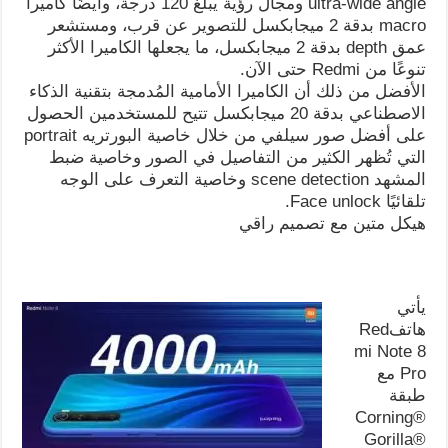
ultra-wide angle ومجال رؤية يبلغ 120 درجة، وأيضًا كاميرا
macro بدقة 2 ميجابكسل للتصوير عن قرب، ومستشعر
عمق depth بدقة 2 ميجابكسل، ما يجعلها الكاميرا الأكثر
تنوعًا من Redmi حتى الآن.
الأفضل من ذلك أن الكاميرا الأمامية المُدمجة بتقنية الذكاء
الاصطناعي بدقة 20 ميجابكسل تتيح للمستخدمين الحصول
على أفضل صور سيلفي من خلال خاصية البورتريه portrait
التي تُظهر الكثير من التفاصيل في الصور وخاصية ضبط
المشهد scene detection وخاصية التعرف على الوجه
تلقائيًا Face unlock.
هيكل متين مع تصميم راقي
يأتي
هاتفRed
mi Note 8
Pro مع
طبقة
Corning®
Gorilla®