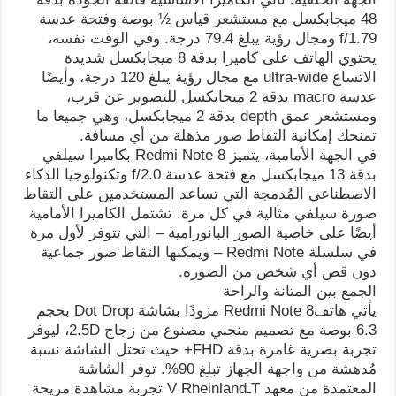
48 ميجابكسل مع مستشعر قياس ½ بوصة وفتحة عدسة
f/1.79 ومجال رؤية يبلغ 79.4 درجة. وفي الوقت نفسه،
يحتوي الهاتف على كاميرا بدقة 8 ميجابكسل شديدة
الاتساع ultra-wide مع مجال رؤية يبلغ 120 درجة، وأيضًا
عدسة macro بدقة 2 ميجابكسل للتصوير عن قرب،
ومستشعر عمق depth بدقة 2 ميجابكسل، وهي جميعا ما
تمنحك إمكانية التقاط صور مذهلة من أي مسافة.
في الجهة الأمامية، يتميز Redmi Note 8 بكاميرا سيلفي
بدقة 13 ميجابكسل مع فتحة عدسة f/2.0 وتكنولوجيا الذكاء
الاصطناعي المُدمجة التي تساعد المستخدمين على التقاط
صورة سيلفي مثالية في كل مرة. تشتمل الكاميرا الأمامية
أيضًا على خاصية الصور البانورامية – التي تتوفر لأول مرة
في سلسلة Redmi Note – ويمكنها التقاط صور جماعية
دون قص أي شخص من الصورة.
الجمع بين المتانة والراحة
يأتي هاتفRedmi Note 8 مزودًا بشاشة Dot Drop بحجم
6.3 بوصة مع تصميم منحني مصنوع من زجاج 2.5D، ليوفر
تجربة بصرية غامرة بدقة FHD+ حيث تحتل الشاشة نسبة
مُدهشة من واجهة الجهاز تبلغ 90%. توفر الشاشة
المعتمدة من معهد TـV Rheinland تجربة مشاهدة مريحة