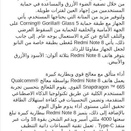
من خلال تصفية الضوء الأزرق والمساعدة في حماية
المستخدمين من إجهاد العين لفترات طويلة.
ولتوفير مزيد من المتانة التي يحتاجها المستخدم، يأتي
الجهاز مع طبقة حماية Corning® Gorilla® Glass 5 على
الجهة الأمامية والخلفية للحماية من السقوط العرضي
والتلف الناتج عن كثرة الاستعمال بوجه عام. إلى جانب
ذلك، يأتي Redmi Note 8 مُغطى بطبقة خاصة من النانو
لجعل الجهاز مقاومًا للرذاذ.
يتوفر هاتف Redmi Note 8 بثلاثة ألوان: الأسود والأزرق
والأبيض.
أداء متألق مع معالج قوي وبطارية كبيرة
يعمل هاتف Redmi Note 8 بواسطة معالج Qualcomm®
Snapdragon ™ 665 القوي. يقوم المُعالج بتحسين تجربة
المستخدم الكلية عن طريق تكنولوجيا الذكاء الاصطناعي
المتقدمة، وتضمن التحسينات في كفاءة استهلاك الطاقة
تحقيق أعلى مستوى أداء يدوم طوال اليوم.
بالإضافة إلى ذلك، يتميز Redmi Note 8 ببطارية كبيرة تبلغ
سعتها 4000 مللي أمبير ويدعم الشحن بقوة 18 وات عبر
منفذ Type-C . تعمل تقنية السماعات ذاتية التنظيف