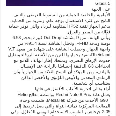
Glass 5
على الجهة
الأمامية والخلفية للحماية من السقوط العرضي والتلف
الناتج عن كثرة الاستعمال بوجه عام. ولمزيد من الحماية،
يدعم الجهاز تقنية IP52 المقاومة للرذاذ والتي توفر حماية
فعّالة من المطر والعرق.
ويأتي الهاتف مزودًا بشاشة Dot Drop كبيرة بحجم 6.53
بوصة وبدقة FHD+، وتحتل الشاشة نسبة 91.4% من
واجهة الجهاز. وحصلت الشاشة على شهادة من معهد TـV
Rheinland، تفيد بحمايتها للعين من الأشعة الزرقاء وتقليل
حدوث الإرهاق البصري. ويمنحك إطار الهاتف اللامع مع
انحناءات G3 الدقيقة إحساسًا بالراحة عند الإمساك
بالهاتف، ومن المؤكد أن النسخ الثلاثة من الجهاز بألوان
الرمادي المعدني والأبيض اللؤلؤي والأخضر الداكن
ستناسب أي شخصية.
أداء مثالي لتجربة الألعاب الأفضل في فئتها
يعمل هاتفRedmi Note 8 Pro بواسطة معالج Helio
G90T الأحدث من شركة MediaTek، صُممت وحدة
المعالجة المركزية ثمانية النواة والتي يصل ترددها إلى
2.05 جيجاهرتز لتناسب الاستخدام اليومي المُطوّل. وفي