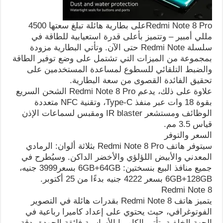
Redmi Note 8 Proعلى بطارية هائلة تبلغ سعتها 4500
مللي أمبير – وتتميز بأعلى قدرة استعيابية للطاقة في
سلسلة Redmi Note حتى الآن. وتأتي البطارية مزودة
بمجموعة من الميزات التي تشتمل على وضع توفير الطاقة
والضبط التلقائي للسطوع لمساعدة المستخدمين على
تحقيق الفائدة القصوى من سعة البطارية.
علاوة على ذلك، يدعم Redmi Note 8 Pro الشحن السريع
بقوة 18 وات عبر منفذ Type-C، وتقنية NFC متعددة
الوظائف ومستشعر IR blaster ومقبس لسماعات الإذن
قياس 3.5 مم.
السعر والتوفر
سيتوفر هاتف Redmi Note 8 Pro بثلاثة ألوان: الرمادي
المعدني والأبيض اللؤلؤي والأخضر الداكن. وسيُطرح في
جميع منافذ البيع بنسختين: 6GB+64GB بسعر3999 جنيه،
6GB+128GB بسعر 4222 جنيه بدءًا من 25 أكتوبر.
Redmi Note 8
يتميز هاتف Redmi Note 8 بقدرات هائلة في التصوير
الفوتوغرافي، حيث يحتوي على إعداد كاميرا رباعية في
الجهة الخلفية. تأتي الكاميرا الأساسية فائقة الجودة بدقة