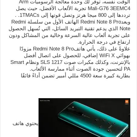
الوقت نفسه، توفر لك وحدة معالجة الرسوميات Arm
Mali-G76 3EEMC4 تجربة الألعاب الأفضل، حيث يصل
ترددها إلى 800 ميجا هرتز وتصل قوتها إلى 1TMACs. .
ويعدRedmi Note 8 Pro الهاتف الأول من سلسلة Redmi
Note الذي يدعم تقنية التبريد السائل، التي تُسهل الحصول
على تجربة ألعاب عالية السرعة وخالية من المشاكل ودون
ارتفاع في درجة الحرارة.
علاوةً على ذلك، يأتي هاتفRedmi Note 8 Pro مزودّا
بهوائي WiFi X إضافي، للحصول على اتصال أفضل
بالإنترنت، وكذلك مكبرات صوت SLS 1217 ونظام Smart
PA لتحسين جودة الصوت أثناء ممارسة الألعاب.
بطارية كبيرة سعة 4500 مللي أمبير تضمن أداءً فائقًا
يحتوي هاتف