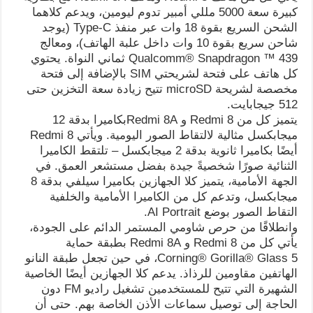
كبيرة سعة 5000 مللي أمبير تدوم ليومين، ويدعم كلاهما
الشحن السريع بقوة 18 وات عبر منفذ Type-C (يوجد
شاحن سريع بقوة 10 وات داخل علبة الهاتف)، ومعالج
Qualcomm® Snapdragon ™ 439 ثماني النواة. يحتوي
كل هاتف على فتحة لشريحتي SIM بالإضافة إلى فتحة
مخصصة لشريحة microSD تتيح زيادة سعة التخزين حتى
512 جيجابايت.
يتميز كل من Redmi 8 و Redmi 8Aبكاميرا بدقة 12
ميجابكسل مثالية لالتقاط الصور اليومية. ويأتي Redmi 8
أيضًا بكاميرا ثانوية بدقة 2 ميجابكسل – تلتقط الكاميرا
الثنائية صورًا شخصيةً جيدة بفضل مستشعر العمق. في
الجهة الأمامية، يتميز كلا الجهازين بكاميرا سيلفي بدقة 8
ميجابكسل، وتدعم كل من الكاميرا الأمامية والخلفية
التقاط الصور بوضع AI Portrait.
وانطلاقًا من حرص شاومي المستمر الدائم على الجودة،
يأتي كل من Redmi 8 و Redmi 8A بطبقة حماية
Corning® Gorilla® Glass 5، في حين تجعل طبقة النانو
الهاتفين مقاومين للرذاذ. يدعم كلا الجهازين أيضًا الخاصية
الشهيرة التي تتيح للمستخدمين تشغيل راديو FM دون
الحاجة إلى توصيل سماعات الأذن الخاصة بهم. حتى أن