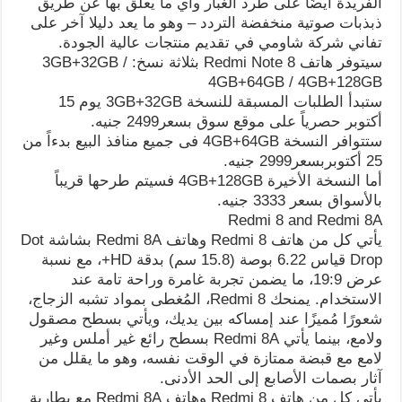
الفريدة أيضًا على طرد الغبار وأي ما يعلق بها عن طريق
ذبذبات صوتية منخفضة التردد – وهو ما يعد دليلا آخر على
تفاني شركة شاومي في تقديم منتجات عالية الجودة.
سيتوفر هاتف Redmi Note 8 بثلاثة نسخ: 3GB+32GB /
4GB+64GB / 4GB+128GB
ستبدأ الطلبات المسبقة للنسخة 3GB+32GB يوم 15
أكتوبر حصرياً على موقع سوق بسعر2499 جنيه.
ستتوافر النسخة 4GB+64GB فى جميع منافذ البيع بدءاً من
25 أكتوبربسعر2999 جنيه.
أما النسخة الأخيرة 4GB+128GB فسيتم طرحها قريباً
بالأسواق بسعر 3333 جنيه.
Redmi 8 and Redmi 8A
يأتي كل من هاتف Redmi 8 وهاتف Redmi 8A بشاشة Dot
Drop قياس 6.22 بوصة (15.8 سم) بدقة HD+، مع نسبة
عرض 19:9، ما يضمن تجربة غامرة وراحة تامة عند
الاستخدام. يمنحك Redmi 8، المُغطى بمواد تشبه الزجاج،
شعورًا مُميزًا عند إمساكه بين يديك، ويأتي بسطح مصقول
ولامع، بينما يأتي Redmi 8A بسطح رائع غير أملس وغير
لامع مع قبضة ممتازة في الوقت نفسه، وهو ما يقلل من
آثار بصمات الأصابع إلى الحد الأدنى.
يأتي كل من هاتف Redmi 8 وهاتف Redmi 8A مع بطارية