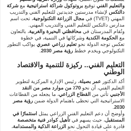
والتعليم الفني
توقيع
بروتوكول شراكة استراتيجية
مع
شركة
دالتكس
لإنشاء مدرستين جديدتين للتعليم الفني والتدريب
المهني (TVET) في
مجال الزراعة التكنولوجية
، تحت اسم
مدارس دالتكس للتعليم الفني والتدريب المهني.
وتُقام المدرستان في
محافظتي البحيرة والغربية
، بالتعاون
مع
الحكومة الكندية
وشركائها في التنمية، في خطوة
تعكس توجه الدولة نحو
تعليم زراعي عصري
يواكب التطور
التكنولوجي ويخدم خطط
رؤية مصر 2030
.
التعليم الفني.. ركيزة للتنمية والاقتصاد
الوطني
أكد الدكتور
عمر بصيلة
، رئيس الإدارة المركزية لتطوير
التعليم الفني، أن نحو
70٪
من موارد مصر من النقد
الأجنبي
تأتي من
القطاع الزراعي
، ما يجعله من القطاعات
الاستراتيجية التي تحظى باهتمام الدولة ضمن
رؤية مصر
.
2030
وأوضح أن دعم التعليم الفني الزراعي يمثل
استثمارًا في
المستقبل
، حيث يسهم في
تأهيل كوادر فنية متخصصة
قادرة على قيادة التحول نحو
الزراعة الذكية والمستدامة
،