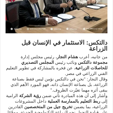
دالتكس: الاستثمار في الإنسان قبل
الزراعة
من جانبه، أعرب
هشام النجار
، رئيس مجلس إدارة
مجموعة دالتكس
ونائب رئيس
المجلس التصديري
للحاصلات الزراعية
، عن فخره بالمشاركة في تطوير التعليم
الفني الزراعي في مصر.
وقال النجار: “نحن في دالتكس نؤمن ليس فقط بصناعة
الزراعة، بل بصناعة الإنسان ذاته، فهو المورد الأهم الذي
يبقى أثره مهما تغيّرت الظروف.”
وأشار إلى أن هذه المبادرة تأتي ضمن
رؤية الشركة
الرامية
إلى
ربط التعليم بالممارسة العملية
داخل المشروعات
الزراعية، بما يضمن
تخريج جيل من المتخصصين
القادرين
على قيادة التحول نحو الزراعة التكنولوجية الحديثة، موجّهًا