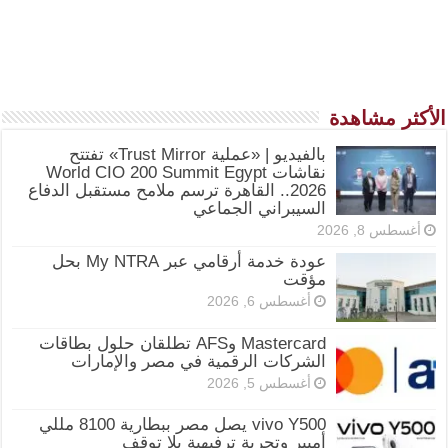
الأكثر مشاهدة
بالفيديو | «عملية Trust Mirror» تفتتح
نقاشات World CIO 200 Summit Egypt
2026.. القاهرة ترسم ملامح مستقبل الدفاع
السيبراني الجماعي
أغسطس 8, 2026
عودة خدمة أرقامي عبر My NTRA بحل
مؤقت
أغسطس 6, 2026
Mastercard وAFS تطلقان حلول بطاقات
الشركات الرقمية في مصر والإمارات
أغسطس 5, 2026
vivo Y500 يصل مصر ببطارية 8100 مللي
أمبير وتجربة ترفيهية بلا توقف