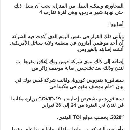
المجاورة، ويمكنه العمل من المنزل، يجب أن يفعل ذلك
حتى نهاية شهر مارس، وهي فترة تقارب 4
أسابيع
“.
ويأتي ذلك القرار في نفس اليوم الذي أكدت فيه الشركة
أن أحد موظفي أمازون في منطقة ولاية سياتل الأمريكية،
أثبتت إصابته بالفيروس
.
إضافة إلى ذلك تنوي شركة فيس بوك إغلاق مقرها ب
لندن وذلك بعد تشخيص إصابة موظف زائر من
سنغافورة بفيروس كورونا، وقالت شركة فيس بوك في
بيان “قام موظف مقيم في مكتبنا في
سنغافورة تم تشخيص إصابته بـ COVID-19 بزيارة مكاتبنا
في لندن في الفترة من 24 إلى 26 فبراير
2020″، بحسب موقع TOI الهندى.
وأضافت الشركة في بيانها :”لذلك، فإننا قررنا غلق مقرنا