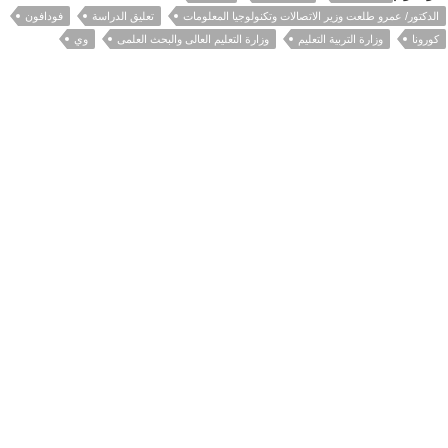
الدكتور/ عمرو طلعت وزير الاتصالات وتكنولوجيا المعلومات
تعليق الدراسة
فودافون
كورونا
وزارة التربية التعليم
وزارة التعليم العالى والبحث العلمى
وي