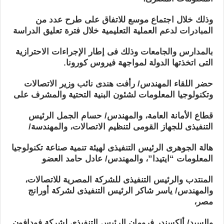
وذلك خلال اجتماع موسع للاتفاق على طرح عدد من
المبادرات لدعم العملية التعليمية خلال فترة تعليق الدراسة
بالمدارس والجامعات وذلك فى إطار الإجراءات الاحترازية
التى اتخذتها الدولة لمواجهة فيروس كورونا.
حضر اللقاء المهندس/ رأفت هندى نائب وزير الاتصالات
وتكنولوجيا المعلومات لشئون البنية التحتية والمشرف على
قطاع الأمانة العامة، والمهندس/ حسام الجمل الرئيس
التنفيذى للجهاز القومى لتنظيم الاتصالات، والمهندسة/
هالة الجوهرى الرئيس التنفيذى لهيئة تنمية صناعة تكنولوجيا
المعلومات “ايتيدا”، والمهندس/ عادل حامد العضو
المنتدب والرئيس التنفيذى للشركة المصرية للاتصالات،
والمهندس/ ياسر شاكر الرئيس التنفيذى لشركة أورانج
مصر،
والسيد/ ألكسندر فرومان الرئيس التنفيذى لشركة فودافون