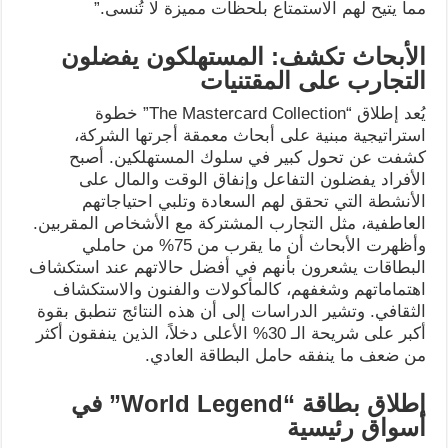
مما يتيح لهم الاستمتاع بلحظات مميزة لا تُنسى.”
الأبحاث تكشف: المستهلكون يفضلون
التجارب على المقتنيات
يُعد إطلاق “The Mastercard Collection” خطوة
استراتيجية مبنية على أبحاث معمقة أجرتها الشركة،
كشفت عن تحول كبير في سلوك المستهلكين. أصبح
الأفراد يفضلون التفاعل وإنفاق الوقت والمال على
الأنشطة التي تحقق لهم السعادة وتلبي احتياجاتهم
العاطفية، مثل التجارب المشتركة مع الأشخاص المقربين.
وأظهرت الأبحاث أن ما يقرب من 75% من حاملي
البطاقات يشعرون بأنهم في أفضل حالاتهم عند استكشاف
اهتماماتهم وشغفهم، كالمأكولات والفنون والاستكشاف
الثقافي. وتشير الدراسات إلى أن هذه النتائج تنطبق بقوة
أكبر على شريحة الـ 30% الأعلى دخلاً، الذين ينفقون أكثر
من ضعف ما ينفقه حامل البطاقة العادي.
إطلاق بطاقة
“World Legend”
في
أسواق رئيسية