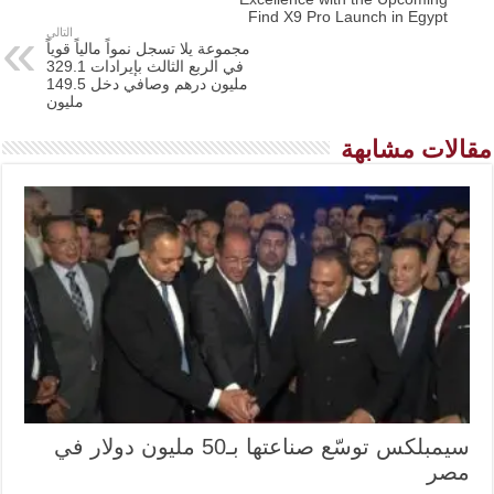
Find X9 Pro Launch in Egypt
التالي
مجموعة يلا تسجل نمواً مالياً قوياً
في الربع الثالث بإيرادات 329.1
مليون درهم وصافي دخل 149.5
مليون
مقالات مشابهة
سيمبلكس توسّع صناعتها بـ50 مليون دولار في
مصر