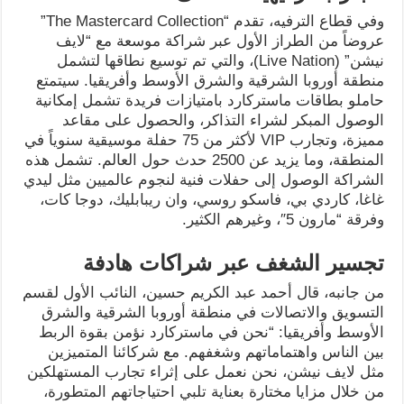
وفي قطاع الترفيه، تقدم “The Mastercard Collection”
عروضاً من الطراز الأول عبر شراكة موسعة مع “لايف
نيشن” (Live Nation)، والتي تم توسيع نطاقها لتشمل
منطقة أوروبا الشرقية والشرق الأوسط وأفريقيا. سيتمتع
حاملو بطاقات ماستركارد بامتيازات فريدة تشمل إمكانية
الوصول المبكر لشراء التذاكر، والحصول على مقاعد
مميزة، وتجارب VIP لأكثر من 75 حفلة موسيقية سنوياً في
المنطقة، وما يزيد عن 2500 حدث حول العالم. تشمل هذه
الشراكة الوصول إلى حفلات فنية لنجوم عالميين مثل ليدي
غاغا، كاردي بي، فاسكو روسي، وان ريبابليك، دوجا كات،
وفرقة “مارون 5″، وغيرهم الكثير.
تجسير الشغف عبر شراكات هادفة
من جانبه، قال أحمد عبد الكريم حسين، النائب الأول لقسم
التسويق والاتصالات في منطقة أوروبا الشرقية والشرق
الأوسط وأفريقيا: “نحن في ماستركارد نؤمن بقوة الربط
بين الناس واهتماماتهم وشغفهم. مع شركائنا المتميزين
مثل لايف نيشن، نحن نعمل على إثراء تجارب المستهلكين
من خلال مزايا مختارة بعناية تلبي احتياجاتهم المتطورة،