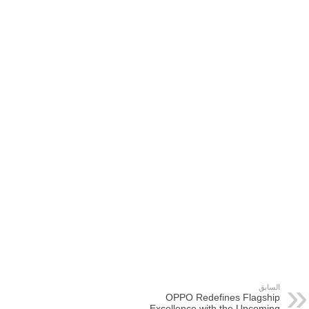
السابق
OPPO Redefines Flagship
Excellence with the Upcoming