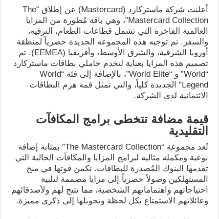
أعلنت شركة ماستركارد (Mastercard) عن إطلاق “The
Mastercard Collection”، وهي باقة مُطورة من المزايا
العالمية الفاخرة التي تشمل قطاعات الطعام، الترفيه،
والسفر. تم توجيه هذه المجموعة الجديدة حصرياً لمنطقة
أوروبا الشرقية، والشرق الأوسط، وأفريقيا (EEMEA). تم
تصميم هذه المزايا بعناية لتخدم حاملي بطاقات ماستركارد
“World” و “World Elite”، بالإضافة إلى فئة “World
Legend” الجديدة كلياً، والتي تمثل قمة هرم البطاقات
الائتمانية لدى الشركة.
قيمة مضافة تتخطى برامج المكافآت
التقليدية
تُعد مجموعة “The Mastercard Collection” بمثابة إضافة
نوعية ومكملة مثالية لبرامج المزايا والمكافآت الحالية التي
تقدمها البنوك المُصدرة للبطاقات. تكمن قوتها في منح
المستهلكين وصولاً حصرياً إلى مزايا مصممة لتلبية
احتياجاتهم واهتماماتهم الشخصية، مما يتيح لهم ولأصدقائهم
وعائلاتهم الاستمتاع بكل لحظة وتحويلها إلى ذكرى مميزة.