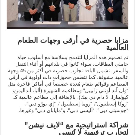
مزايا حصرية في أرقى وجهات الطعام
العالمية
تم تصميم هذه المزايا لتندمج بسلاسة مع أسلوب حياة
حاملي البطاقات، سواء كانوا في بلدانهم أو أثناء التنقل
والسفر. تشمل الباقة تجارب حصرية في أكثر من 45 وجهة
عالمية مشوقة. كما تتضمن حجوزات ذات أولوية في أرقى
المطاعم وقوائم طعام مُعدة خصيصاً في أماكن فاخرة مثل
“وان آند أونلي زابييل” ومطاعمه الشهيرة (أليا، أنداليمن،
كيولينارا، لا دام دي بيك)، بالإضافة إلى مطاعم عالمية كـ
“روكا إسطنبول”، “زوما إسطنبول”، “إي بورّو دبي”،
“جوسيتي دبي”، “أليسي دبي”، و”ماياباي دبي” وغيرها.
شراكة استراتيجية مع “لايف نيشن”
لتجارب ترفيهية لا تُنسى