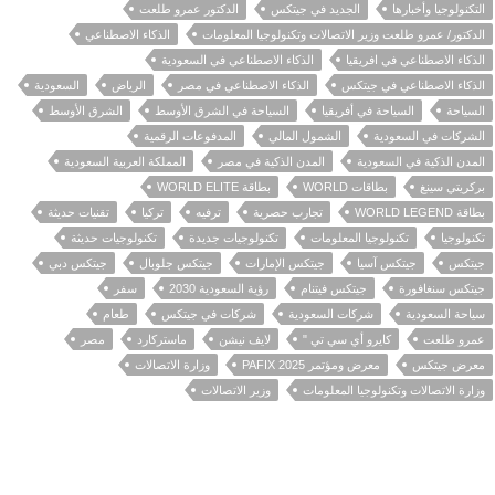
التكنولوجيا وأخبارها
الجديد في جيتكس
الدكتور عمرو طلعت
الدكتور/ عمرو طلعت وزير الاتصالات وتكنولوجيا المعلومات
الذكاء الاصطناعي
الذكاء الاصطناعي في افريقيا
الذكاء الاصطناعي في السعودية
الذكاء الاصطناعي في جيتكس
الذكاء الاصطناعي في مصر
الرياض
السعودية
السياحة
السياحة في أفريقيا
السياحة في الشرق الأوسط
الشرق الأوسط
الشركات في السعودية
الشمول المالي
المدفوعات الرقمية
المدن الذكية في السعودية
المدن الذكية في مصر
المملكة العربية السعودية
بركريتي سينغ
بطاقات WORLD
بطاقة WORLD ELITE
بطاقة WORLD LEGEND
تجارب حصرية
ترفيه
تركيا
تقنيات حديثة
تكنولوجيا
تكنولوجيا المعلومات
تكنولوجيات جديدة
تكنولوجيات حديثة
جيتكس
جيتكس آسيا
جيتكس الإمارات
جيتكس جلوبال
جيتكس دبي
جيتكس سنغافورة
جيتكس فيتنام
رؤية السعودية 2030
سفر
سياحة السعودية
شركات السعودية
شركات في جيتكس
طعام
عمرو طلعت
كايرو أي سي تي "
لايف نيشن
ماستركارد
مصر
معرض جيتكس
معرض ومؤتمر PAFIX 2025
وزارة الاتصالات
وزارة الاتصالات وتكنولوجيا المعلومات
وزير الاتصالات