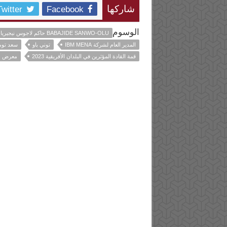
Twitter
Facebook
شاركها
الوسوم
BABAJIDE SANWO-OLU حاكم لاجوس نيجيريا
المدير العام لشركة IBM MENA
توني باو
سعد توم
قمة القادة المؤثرين في البلدان الأفريقية 2023
معرض جي