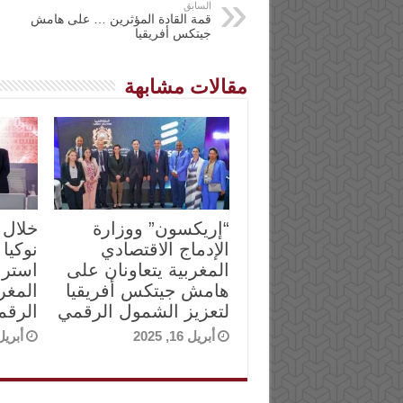
السابق
قمة القادة المؤثرين … على هامش
جيتكس أفريقيا
مقالات مشابهة
“إريكسون” ووزارة
خلال 
الإدماج الاقتصادي
نوكيا 
المغربية يتعاونان على
استرا
هامش جيتكس أفريقيا
المغر
لتعزيز الشمول الرقمي
الرقم
أبريل 16, 2025
أبريل 15, 5