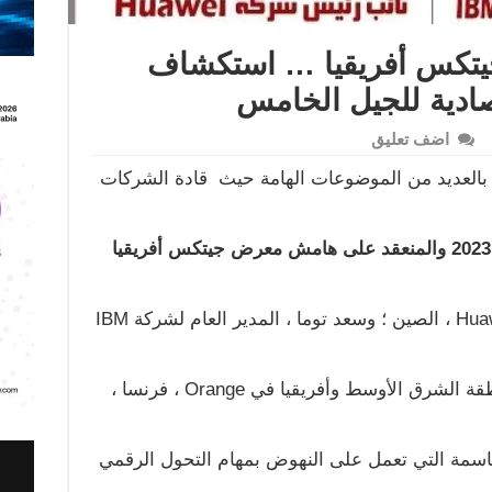
يتكس أفريقيا … استكشاف
قتصادية للجيل الخامس
اضف تعليق
بالعديد من الموضوعات الهامة حيث قادة الشركات
القادة المؤثرين في البلدان الأفريقية 2023 والمنعقد على هامش معرض جيتكس أفريقيا
ويعد توني باو ، نائب رئيس شركة Huawei ، الصين ؛ وسعد توما ، المدير العام لشركة IBM
وجيروم هينيك ، الرئيس التنفيذي لمنطقة الشرق الأوسط وأفريقيا في Orange ، فرنسا ،
حاسمة التي تعمل على النهوض بمهام التحول الرقمي