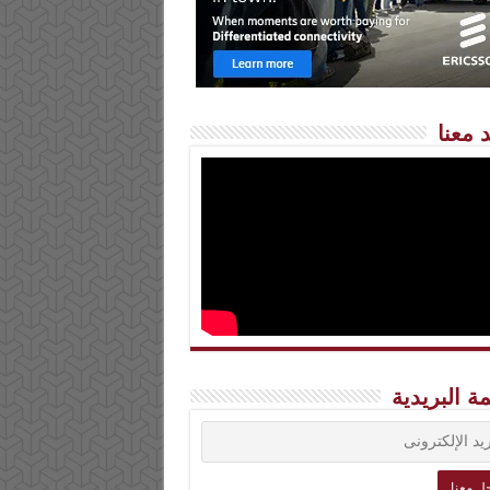
 معنا
مة البريدية